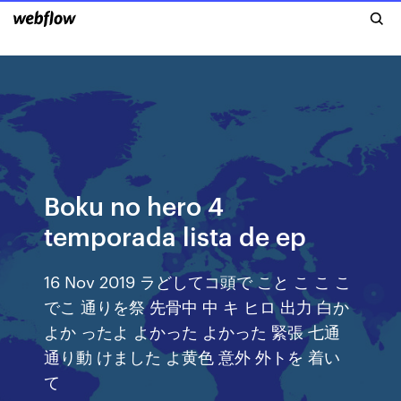
Boku no hero 4
temporada lista de ep
16 Nov 2019 ラどしてコ頭で こと こ こ こ
でこ 通りを祭 先骨中 中 キ ヒロ 出力 白か
よか ったよ よかった よかった 緊張 七通
通り動 けました よ黄色 意外 外トを 着い
て