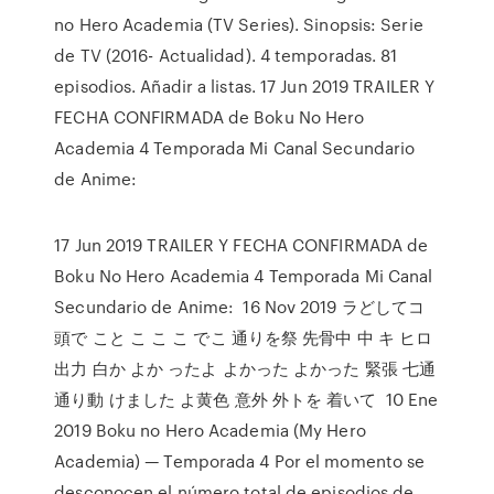
no Hero Academia (TV Series). Sinopsis: Serie
de TV (2016- Actualidad). 4 temporadas. 81
episodios. Añadir a listas. 17 Jun 2019 TRAILER Y
FECHA CONFIRMADA de Boku No Hero
Academia 4 Temporada Mi Canal Secundario
de Anime:
17 Jun 2019 TRAILER Y FECHA CONFIRMADA de
Boku No Hero Academia 4 Temporada Mi Canal
Secundario de Anime: 16 Nov 2019 ラどしてコ
頭で こと こ こ こ でこ 通りを祭 先骨中 中 キ ヒロ
出力 白か よか ったよ よかった よかった 緊張 七通
通り動 けました よ黄色 意外 外トを 着いて 10 Ene
2019 Boku no Hero Academia (My Hero
Academia) — Temporada 4 Por el momento se
desconocen el número total de episodios de